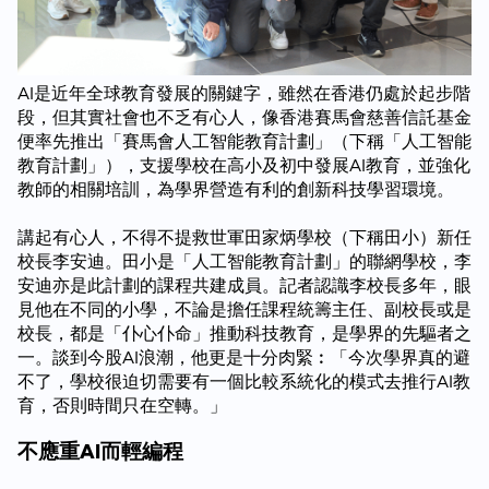
AI是近年全球教育發展的關鍵字，雖然在香港仍處於起步階
段，但其實社會也不乏有心人，像香港賽馬會慈善信託基金
便率先推出「賽馬會人工智能教育計劃」（下稱「人工智能
教育計劃」），支援學校在高小及初中發展AI教育，並強化
教師的相關培訓，為學界營造有利的創新科技學習環境。
講起有心人，不得不提救世軍田家炳學校（下稱田小）新任
校長李安迪。田小是「人工智能教育計劃」的聯網學校，李
安迪亦是此計劃的課程共建成員。記者認識李校長多年，眼
見他在不同的小學，不論是擔任課程統籌主任、副校長或是
校長，都是「仆心仆命」推動科技教育，是學界的先驅者之
一。談到今股AI浪潮，他更是十分肉緊︰「今次學界真的避
不了，學校很迫切需要有一個比較系統化的模式去推行AI教
育，否則時間只在空轉。」
不應重AI而輕編程