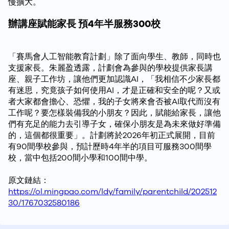
慢擴大。
辦講座賦能家長 預4年半服務300校
「賽馬會人工智能教育計劃」除了面向學生、教師，同時也
支援家長。朱麗盈透露，計劃會為參與的學校提供家長講
座、親子工作坊，讓他們更加認識AI，「我相信不少家長都
有迷思，究竟孩子如何使用AI，才是正確和安全的呢？又或
者大家都會擔心、恐懼，我的子女將來會否被AI取代而沒有
工作呢？要怎樣裝備我的小朋友？因此，賦能給家長，讓他
們有充足的能力去引導子女，確保小朋友是為未來做好準備
的，這個都很重要」。計劃將於2026年初正式展開，目前
有90間學校參與，預計歷時4年半的項目可服務300間學
校，當中包括200間小學和100間中學。
原文鏈結：
https://ol.mingpao.com/ldy/family/parentchild/202512
30/1767032580186