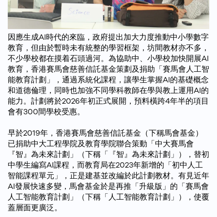
因應生成AI時代的來臨，政府提出加大力度推動中小學數字
教育，但由於暫時未有統整的學習框架，坊間教材亦不多，
不少學校都在摸着石頭過河。為協助中、小學校加快開展AI
教育，香港賽馬會慈善信託基金策劃及捐助「賽馬會人工智
能教育計劃」，通過系統化課程，讓學生掌握AI的基礎概念
和道德倫理，同時也加強不同學科教師在學與教上運用AI的
能力。計劃將於2026年初正式展開，預料橫跨4年半的項目
會有300間學校受惠。
早於2019年，香港賽馬會慈善信託基金（下稱馬會基金）
已捐助中大工程學院及教育學院聯合策動「中大賽馬會
『智』為未來計劃」（下稱「『智』為未來計劃」），替初
中學生編寫AI課程，而教育局在2023年新增的「初中人工
智能課程單元」，正是建基並改編於此計劃教材。有見近年
AI發展快速多變，馬會基金於是再推「升級版」的「賽馬會
人工智能教育計劃」（下稱「人工智能教育計劃」），使覆
蓋層面更廣泛。