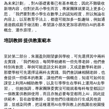
為未來計劃」，對AI基礎素養已有基本概念，因此不難吸收
新增內容，但對於高小學生而言，專家團隊就要花上更多心
思，「我們要對應小學生在數學上的認知程度，所以無論在
內容上，以至教育手法上，都盡可能加多一點趣味，例如通
過遊戲或親手做活動，希望讓小朋友更加容易明白AI的基本
概念、運作原理」。
培訓教師 提供教案範本
至於第二部分，朱麗盈則期望參與學校，可先選擇其中兩科
去實踐，「我們相信，每間學校總有一些先導老師，他們會
特別有創意，舉例可能是語文科老師，又或是數學科老師，
那麼學校可先選擇這兩科去實踐。我們會訓練相關老師，也
會提供一些樣本的教案，讓他們有一個概念，知道可如何在
課堂上利用AI輔助教學，以及引導學生在學科上運用AI去學
習」。但她強調，專家團隊委實沒可能就着每科每堂都設計
一個教案供教師使用，而且亦無必要每堂都用上AI，因此提
供範本，旨在啟發教師，促使他們往後能自行生成其他資
源，並感染同儕，把這種運用AI在學與教上的氛圍在校園慢