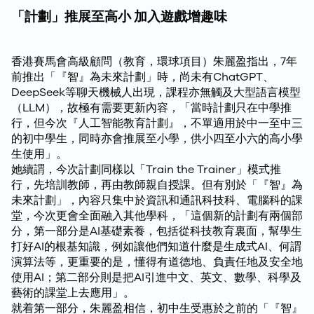
「計劃」推展至高小 加入遊戲增趣味
香港賽馬會高級顧問（教育，環球項目）朱麗盈指出，7年
前推出「『智』為未來計劃」時，尚未有ChatGPT、
DeepSeek等聊天機械人出現，課程亦無觸及大型語言模型
（LLM），故極有需要更新內容，「當時計劃只在中學推
行，但今次『人工智能教育計劃』，不單適用於中一至中三
的初中學生，同時亦會推展至小學，供小四至小六的高小學
生使用」。
她續謂，今次計劃同樣以「Train the Trainer」模式推
行，先培訓教師，再由教師親自授課。但有別於「『智』為
未來計劃」，內容只集中於資訊和通訊科技科、電腦科的課
堂，今次更會全面融入其他學科，「這個新的計劃有兩個部
分，第一部分是AI基礎素養，包括從科技教育裏面，幫學生
打好AI的根基知識，例如讓他們知道什麼是生成式AI、何謂
演算法等，更重要的是，懂得有道德地、負責任地及安全地
使用AI；第二部分則是把AI引進中文、英文、數學、科學及
藝術的課堂上去應用」。
就着第一部分，朱麗盈相信，初中生受惠於之前的「『智』