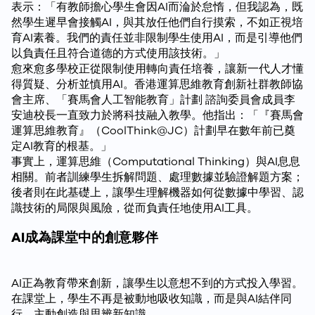
表示：「有教師擔心學生會因AI而淪於怠惰，但我認為，既
然學生遲早會接觸AI，與其放任他們自行摸索，不如正視培
育AI素養。我們的責任並非限制學生使用AI，而是引導他們
以負責任且符合道德的方式使用該技術。」
愈來愈多學校正從限制使用轉向責任培養，讓新一代人才懂
得質疑、分析並慎用AI。香港運算思維教育創新社群教師協
會主席、「賽馬會人工智能教育」計劃 諮詢委員會成員李
安迪校長一直致力於將科技融入教學。他指出：「『賽馬會
運算思維教育』（CoolThink@JC）計劃早在數年前已奠
定AI教育的根基。」
事實上，運算思維（Computational Thinking）與AI息息
相關。前者訓練學生拆解問題、處理數據並驗證解題方案；
後者則在此基礎上，讓學生理解機器如何從數據中學習、認
識技術的局限與風險，從而負責任地使用AI工具。
AI成為課堂中的創意夥伴
AI正為教育帶來創新，讓學生以意想不到的方式投入學習。
在課堂上，學生不再是被動地吸收知識，而是與AI結伴同
行，主動創造與思辨新知識。