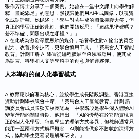
張作芳博士分享了一個案例。她曾在一堂中文課上向學生解
釋「畫蛇添足」的意思，然後讓他們用AI生成圖像，以視覺
化成語詮釋。她憶述：「學生對著生成的圖像捧腹大笑，但
真正的學習正始於此刻。他們開始反思：『這結果準確嗎？
若不準確，問題出現在哪裡？』」
AI在此成為激發深度思辨的媒介，培養學生對AI輸出的質疑
能力、改善指令技巧，更學會慎用工具。「賽馬會人工智能
教育」計劃正將 AI 學習從編程擴展至跨領域應用，使其成
為語言、科學和人文等學科中的創意與解難夥伴。
人本導向的個人化學習模式
AI教育應以倫理為核心，並按學生成長階段調整。香港直接
資助計劃學校議會主席、「賽馬會人工智能教育」計劃 諮
詢委員會成員陳狄安校長認為，中學階段是學生深入體驗AI
變革潛能的關鍵時期。他指出：「AI的優勢在於它能實現真
正的個人化學習。每個學生的理解方式各異，但教師通常只
能用一至兩種方式解釋概念，AI則能提供多不勝數的演繹方
式，協助學生更容易理解和吸收。」