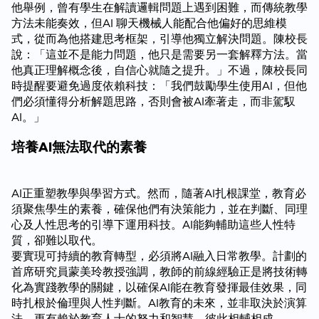
他舉例，曾有學生在解讀邏輯問題上遇到困難，而傳統教學
方法未能奏效，但AI 聊天機械人能配合他偏好的思維模
式，從而為他搭建思考框架，引導他獨立解決問題。陳校長
說：「這並不是能力問題，他只是需要另一套解釋方法。當
他真正理解概念後，自信心就隨之提升。」不過，陳校長同
時提醒要避免過度依賴科技：「我們鼓勵學生使用AI，但他
們必須懂得分析解題思路，否則會被AI牽著走，而非駕馭
AI。」
培養AI無法取代的素養
AI正重塑教學與學習方式。然而，隨著AI扎根課堂，教育必
須聚焦學生的素養，確保他們有決策能力，並在判斷、同理
心及人性思考的引導下運用科技。AI能夠輔助這些人性特
質，卻難以取代。
要實現可持續的教育轉型，必須將AI融入日常教學。計劃的
首席研究員蒙美玲教授強調，教師的前線經驗正是將技術轉
化為實踐教學的關鍵，以確保AI能在教育發揮最佳效果，同
時扎根於倫理與人性判斷。AI教育的未來，並非取決於演算