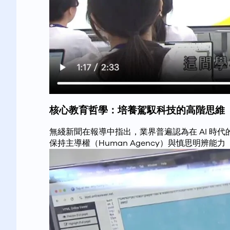
核心教育哲學：培養駕馭科技的高階思維
無綫新聞在報導中指出，業界普遍認為在 AI 時
保持主導權（Human Agency）與慎思明辨能力（