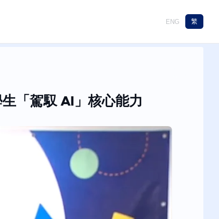
繁
ENG
生「駕馭 AI」核心能力⁠