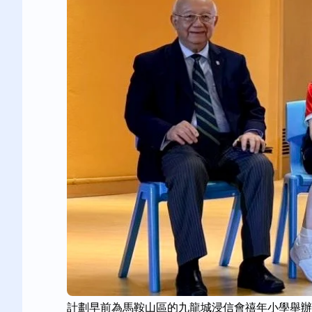
計劃早前為馬鞍山區的九龍城浸信會禧年小學舉辦