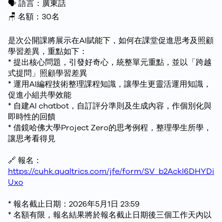
🗣️ 語言：廣東話
🪑 名額：30名
是次公開課將展示在AI賦能下，如何在課堂促進思考及照顧
學習差異，重點如下：
* 提出核心問題，引發好奇心，統整單元重點，並以「跨越
式提問」照顧學習差異
* 運用AI編程技術整理課程知識，讓學生更靈活運用知識，
促進小組共學效能
* 自建AI chatbot，自訂評分準則及生成內容，作個別化與
即時性的回饋
* 借鏡哈佛大學Project Zero的思考例程，整理學生所學，
讓思考看得見
🔗 報名：
https://cuhk.qualtrics.com/jfe/form/SV_b2AckI6DHYDi
Uxo
* 報名截止日期：2026年5月1日 23:59
* 名額有限，報名結果將於報名截止日期後三個工作天內以